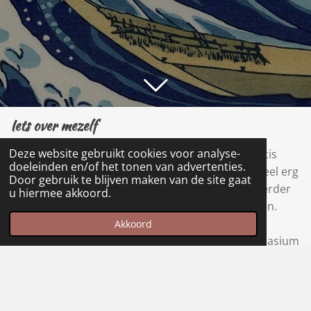
Iets over mezelf
Deze website gebruikt cookies voor analyse-
Ik ben Kanna, een technasium leerling op het Metis
doeleinden en/of het tonen van advertenties.
Montessori Lyseum. Daar heb ik het tot nu toe heel erg
Door gebruik te blijven maken van de site gaat
naar mijn zin. Met name het samenwerken om verder
u hiermee akkoord.
te komen op de meest onwaarschijnlijke manieren.
Daarnaast vind ik het ook heel leuk om dingen te
Akkoord
maken. Dat zijn ook de redenen dat ik voor technasium
heb gekozen.